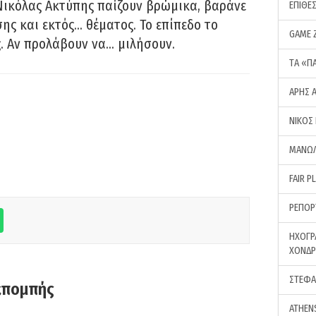
Νικόλας Ακτύπης παίζουν βρώμικα, βαράνε
ΕΠΙΘΕ
ης και εκτός… θέματος. Το επίπεδο το
GAME 
ς. Αν προλάβουν να… μιλήσουν.
ΤA «Π
ΑΡΗΣ 
ΝΙΚΟΣ
ΜΑΝΩΛ
FAIR P
ΡΕΠΟΡ
ΗΧΟΓΡ
ΧΟΝΔ
ΣΤΕΦΑ
κπομπής
ATHEN