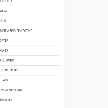
ΚΑΙ ΚΑΤΩ
ROOM
 CLUB
ΜΑΝΤΙΑ ΕΙΝΑΙ ΠΑΝΤΟΤΙΝΑ
ΠΟΡΤΕΡ
XPERTS
ΕΡΕΣ ΜΟΝΟ
ΣΗ ΤΗΣ ΤΡΙΤΗΣ
… ΡΑΔΙΟ
 ΜΕΤΑ ΜΟΥΣΙΚΗΣ
ΠΑΣΧΕΤΟΙ