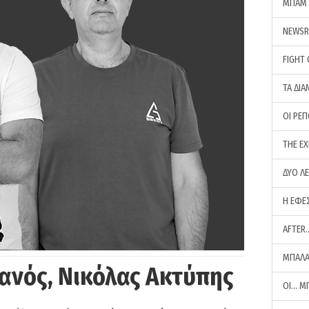
ΜΠΑΜ 
NEWS
FIGHT
ΤΑ ΔΙΑ
ΟΙ ΡΕ
THE E
ΔΥΟ Λ
Η ΕΦΕ
AFTER
ΜΠΑΛΑ
ανός, Νικόλας Ακτύπης
ΟΙ… Μ