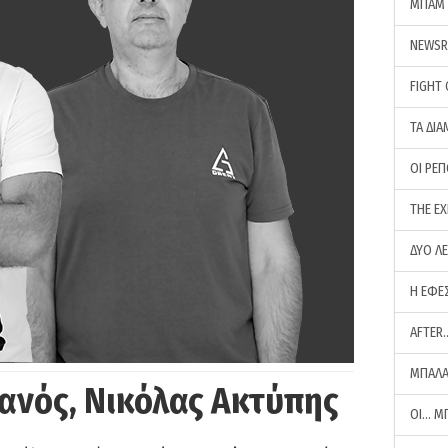
ΜΠΑΜ 
NEWS
FIGHT
ΤΑ ΔΙΑ
ΟΙ ΡΕ
THE E
ΔΥΟ Λ
Η ΕΦΕ
AFTER
ΜΠΑΛΑ
ανός, Νικόλας Ακτύπης
ΟΙ… Μ