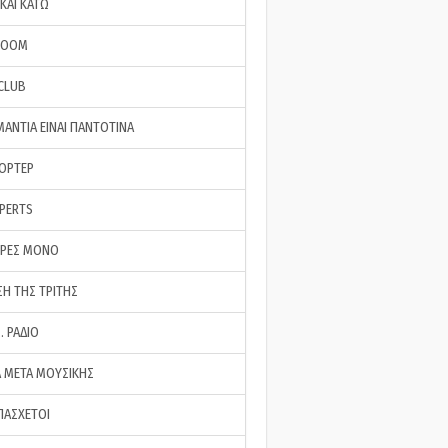
ΚΑΙ ΚΑΤΩ
ROOM
 CLUB
ΜΑΝΤΙΑ ΕΙΝΑΙ ΠΑΝΤΟΤΙΝΑ
ΠΟΡΤΕΡ
XPERTS
ΕΡΕΣ ΜΟΝΟ
ΣΗ ΤΗΣ ΤΡΙΤΗΣ
… ΡΑΔΙΟ
 ΜΕΤΑ ΜΟΥΣΙΚΗΣ
ΠΑΣΧΕΤΟΙ