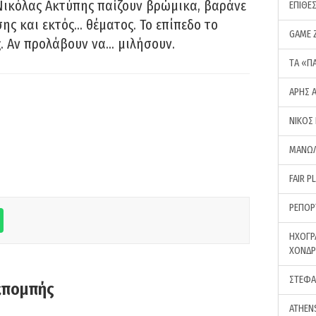
Νικόλας Ακτύπης παίζουν βρώμικα, βαράνε
ΕΠΙΘΕ
ης και εκτός… θέματος. Το επίπεδο το
GAME 
ς. Αν προλάβουν να… μιλήσουν.
ΤA «Π
ΑΡΗΣ 
ΝΙΚΟΣ
ΜΑΝΩΛ
FAIR P
ΡΕΠΟΡ
ΗΧΟΓΡ
ΧΟΝΔ
ΣΤΕΦΑ
κπομπής
ATHEN