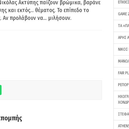
Νικόλας Ακτύπης παίζουν βρώμικα, βαράνε
ΕΠΙΘΕ
ης και εκτός… θέματος. Το επίπεδο το
GAME 
ς. Αν προλάβουν να… μιλήσουν.
ΤA «Π
ΑΡΗΣ 
ΝΙΚΟΣ
ΜΑΝΩΛ
FAIR P
ΡΕΠΟΡ
ΗΧΟΓΡ
ΧΟΝΔ
ΣΤΕΦΑ
κπομπής
ATHEN