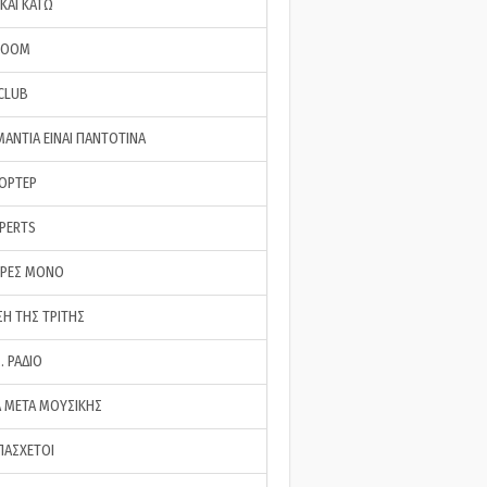
ΚΑΙ ΚΑΤΩ
ROOM
 CLUB
ΜΑΝΤΙΑ ΕΙΝΑΙ ΠΑΝΤΟΤΙΝΑ
ΠΟΡΤΕΡ
XPERTS
ΕΡΕΣ ΜΟΝΟ
ΣΗ ΤΗΣ ΤΡΙΤΗΣ
… ΡΑΔΙΟ
 ΜΕΤΑ ΜΟΥΣΙΚΗΣ
ΠΑΣΧΕΤΟΙ