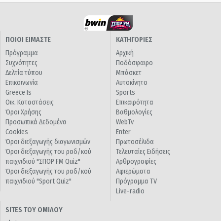
ΠΟΙΟΙ ΕΙΜΑΣΤΕ
ΚΑΤΗΓΟΡΙΕΣ
Πρόγραμμα
Αρχική
Συχνότητες
Ποδόσφαιρο
Δελτία τύπου
Μπάσκετ
Επικοινωνία
Αυτοκίνητο
Greece Is
Sports
Οικ. Καταστάσεις
Επικαιρότητα
Όροι Χρήσης
Βαθμολογίες
Προσωπικά Δεδομένα
WebTv
Cookies
Enter
Όροι διεξαγωγής διαγωνισμών
Πρωτοσέλιδα
Όροι διεξαγωγής του ραδ/κού
Τελευταίες Ειδήσεις
παιχνιδιού "ΣΠΟΡ FM Quiz"
Αρθρογραφίες
Όροι διεξαγωγής του ραδ/κού
Αφιερώματα
παιχνιδιού "Sport Quiz"
Πρόγραμμα TV
Live-radio
SITES ΤΟΥ ΟΜΙΛΟΥ