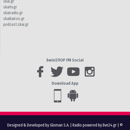
skai.gr
skaitv.gr
skairadio.gr
skaikairos.gr
podcast.skai.gr
bwinΣΠΟΡ FM Social
Download App
Designed & Developed by Gloman S.A.
|
Radio powered by live24.gr
| ©