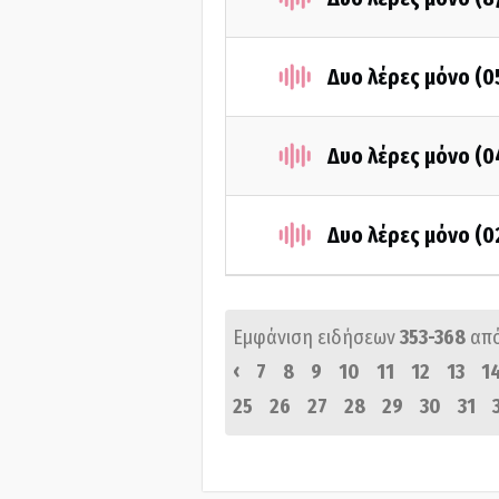
Δυο λέρες μόνο (
Δυο λέρες μόνο (
Δυο λέρες μόνο (
Εμφάνιση ειδήσεων
353-368
απ
‹
7
8
9
10
11
12
13
1
25
26
27
28
29
30
31