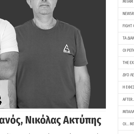
ΜΠΑΜ 
NEWS
FIGHT
ΤΑ ΔΙΑ
ΟΙ ΡΕ
THE E
ΔΥΟ Λ
Η ΕΦΕ
AFTER
ΜΠΑΛΑ
ανός, Νικόλας Ακτύπης
ΟΙ… Μ