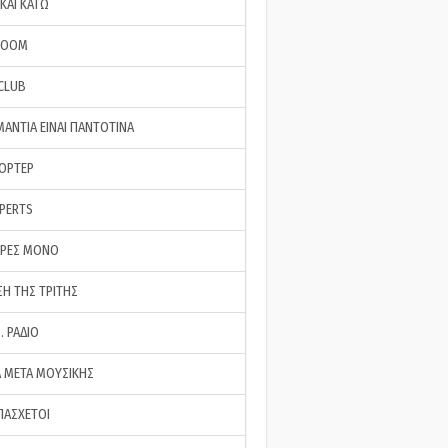
ΚΑΙ ΚΑΤΩ
ROOM
 CLUB
ΜΑΝΤΙΑ ΕΙΝΑΙ ΠΑΝΤΟΤΙΝΑ
ΠΟΡΤΕΡ
XPERTS
ΕΡΕΣ ΜΟΝΟ
ΣΗ ΤΗΣ ΤΡΙΤΗΣ
… ΡΑΔΙΟ
 ΜΕΤΑ ΜΟΥΣΙΚΗΣ
ΠΑΣΧΕΤΟΙ