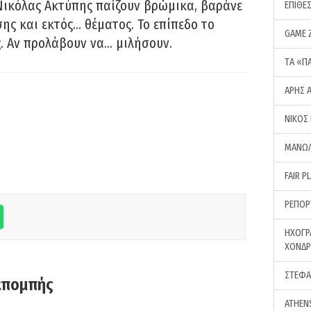
Νικόλας Ακτύπης παίζουν βρώμικα, βαράνε
ΕΠΙΘΕ
ης και εκτός… θέματος. Το επίπεδο το
GAME 
ς. Αν προλάβουν να… μιλήσουν.
ΤA «Π
ΑΡΗΣ 
ΝΙΚΟΣ
ΜΑΝΩΛ
FAIR P
ΡΕΠΟΡ
ΗΧΟΓΡ
ΧΟΝΔ
ΣΤΕΦΑ
κπομπής
ATHEN