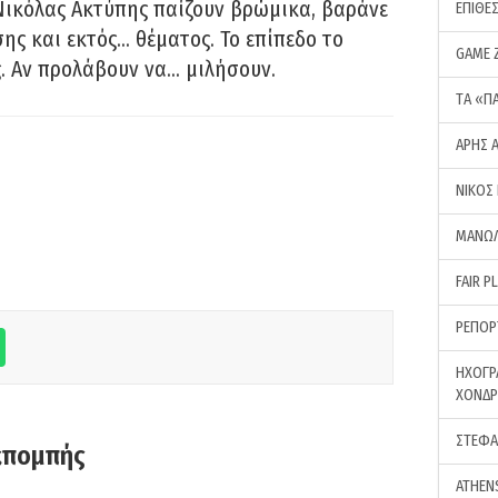
Νικόλας Ακτύπης παίζουν βρώμικα, βαράνε
ΕΠΙΘΕ
ης και εκτός… θέματος. Το επίπεδο το
GAME 
ς. Αν προλάβουν να… μιλήσουν.
ΤA «Π
ΑΡΗΣ 
ΝΙΚΟΣ
ΜΑΝΩΛ
FAIR P
ΡΕΠΟΡ
ΗΧΟΓΡ
ΧΟΝΔ
ΣΤΕΦΑ
κπομπής
ATHEN