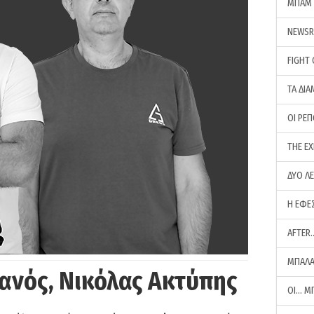
ΜΠΑΜ 
NEWS
FIGHT
ΤΑ ΔΙΑ
ΟΙ ΡΕ
THE E
ΔΥΟ Λ
Η ΕΦΕ
AFTER
ΜΠΑΛΑ
ανός, Νικόλας Ακτύπης
ΟΙ… Μ