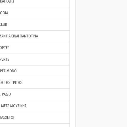
ΚΑΙ ΚΑΤΩ
ROOM
 CLUB
ΜΑΝΤΙΑ ΕΙΝΑΙ ΠΑΝΤΟΤΙΝΑ
ΠΟΡΤΕΡ
XPERTS
ΕΡΕΣ ΜΟΝΟ
ΣΗ ΤΗΣ ΤΡΙΤΗΣ
… ΡΑΔΙΟ
 ΜΕΤΑ ΜΟΥΣΙΚΗΣ
ΠΑΣΧΕΤΟΙ