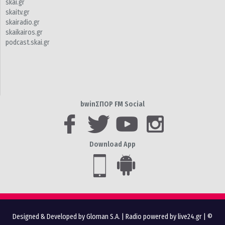
skai.gr
skaitv.gr
skairadio.gr
skaikairos.gr
podcast.skai.gr
bwinΣΠΟΡ FM Social
Download App
Designed & Developed by Gloman S.A.
|
Radio powered by live24.gr
| ©