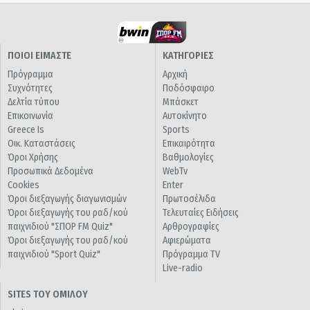
ΠΟΙΟΙ ΕΙΜΑΣΤΕ
ΚΑΤΗΓΟΡΙΕΣ
Πρόγραμμα
Αρχική
Συχνότητες
Ποδόσφαιρο
Δελτία τύπου
Μπάσκετ
Επικοινωνία
Αυτοκίνητο
Greece Is
Sports
Οικ. Καταστάσεις
Επικαιρότητα
Όροι Χρήσης
Βαθμολογίες
Προσωπικά Δεδομένα
WebTv
Cookies
Enter
Όροι διεξαγωγής διαγωνισμών
Πρωτοσέλιδα
Όροι διεξαγωγής του ραδ/κού
Τελευταίες Ειδήσεις
παιχνιδιού "ΣΠΟΡ FM Quiz"
Αρθρογραφίες
Όροι διεξαγωγής του ραδ/κού
Αφιερώματα
παιχνιδιού "Sport Quiz"
Πρόγραμμα TV
Live-radio
SITES ΤΟΥ ΟΜΙΛΟΥ