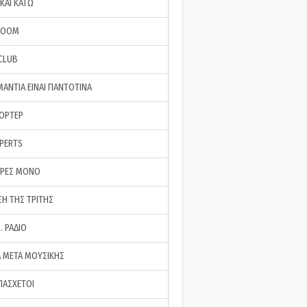
ΚΑΙ ΚΑΤΩ
ROOM
 CLUB
ΜΑΝΤΙΑ ΕΙΝΑΙ ΠΑΝΤΟΤΙΝΑ
ΠΟΡΤΕΡ
XPERTS
ΕΡΕΣ ΜΟΝΟ
ΣΗ ΤΗΣ ΤΡΙΤΗΣ
… ΡΑΔΙΟ
 ΜΕΤΑ ΜΟΥΣΙΚΗΣ
ΠΑΣΧΕΤΟΙ