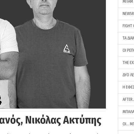
ΜΠΑΜ 
NEWS
FIGHT
ΤΑ ΔΙΑ
ΟΙ ΡΕ
THE E
ΔΥΟ Λ
Η ΕΦΕ
AFTER
ΜΠΑΛΑ
ανός, Νικόλας Ακτύπης
ΟΙ… Μ