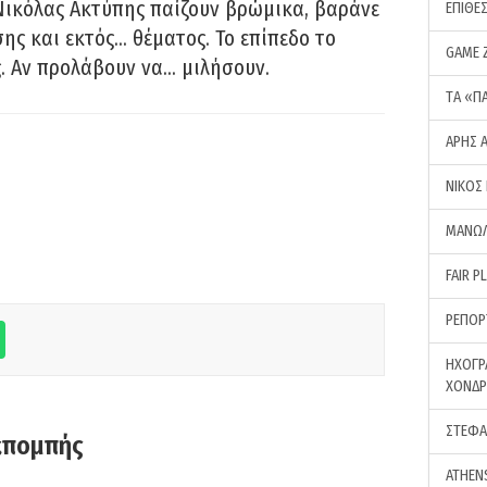
Νικόλας Ακτύπης παίζουν βρώμικα, βαράνε
ΕΠΙΘΕ
ης και εκτός… θέματος. Το επίπεδο το
GAME 
ς. Αν προλάβουν να… μιλήσουν.
ΤA «Π
ΑΡΗΣ 
ΝΙΚΟΣ
ΜΑΝΩΛ
FAIR P
ΡΕΠΟΡ
ΗΧΟΓΡ
ΧΟΝΔ
ΣΤΕΦΑ
κπομπής
ATHEN