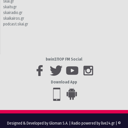
skai.gr
skaitv.gr
skairadio.gr
skaikairos.gr
podcast.skai.gr
bwinΣΠΟΡ FM Social
Download App
Designed & Developed by Gloman S.A.
|
Radio powered by live24.gr
| ©