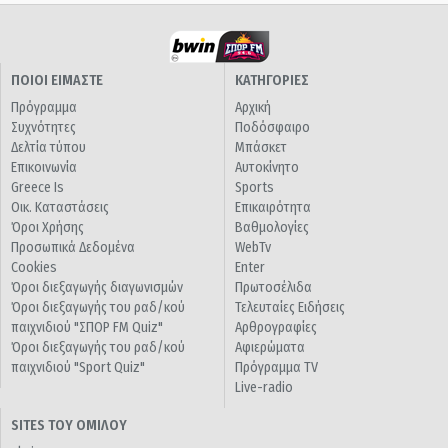
ΠΟΙΟΙ ΕΙΜΑΣΤΕ
ΚΑΤΗΓΟΡΙΕΣ
Πρόγραμμα
Αρχική
Συχνότητες
Ποδόσφαιρο
Δελτία τύπου
Μπάσκετ
Επικοινωνία
Αυτοκίνητο
Greece Is
Sports
Οικ. Καταστάσεις
Επικαιρότητα
Όροι Χρήσης
Βαθμολογίες
Προσωπικά Δεδομένα
WebTv
Cookies
Enter
Όροι διεξαγωγής διαγωνισμών
Πρωτοσέλιδα
Όροι διεξαγωγής του ραδ/κού
Τελευταίες Ειδήσεις
παιχνιδιού "ΣΠΟΡ FM Quiz"
Αρθρογραφίες
Όροι διεξαγωγής του ραδ/κού
Αφιερώματα
παιχνιδιού "Sport Quiz"
Πρόγραμμα TV
Live-radio
SITES ΤΟΥ ΟΜΙΛΟΥ