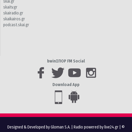
skai.gr
skaitv.gr
skairadio.gr
skaikairos.gr
podcast.skai.gr
bwinΣΠΟΡ FM Social
Download App
Designed & Developed by Gloman S.A.
|
Radio powered by live24.gr
| ©