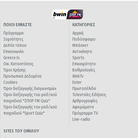
ΠΟΙΟΙ ΕΙΜΑΣΤΕ
ΚΑΤΗΓΟΡΙΕΣ
Πρόγραμμα
Αρχική
Συχνότητες
Ποδόσφαιρο
Δελτία τύπου
Μπάσκετ
Επικοινωνία
Αυτοκίνητο
Greece Is
Sports
Οικ. Καταστάσεις
Επικαιρότητα
Όροι Χρήσης
Βαθμολογίες
Προσωπικά Δεδομένα
WebTv
Cookies
Enter
Όροι διεξαγωγής διαγωνισμών
Πρωτοσέλιδα
Όροι διεξαγωγής του ραδ/κού
Τελευταίες Ειδήσεις
παιχνιδιού "ΣΠΟΡ FM Quiz"
Αρθρογραφίες
Όροι διεξαγωγής του ραδ/κού
Αφιερώματα
παιχνιδιού "Sport Quiz"
Πρόγραμμα TV
Live-radio
SITES ΤΟΥ ΟΜΙΛΟΥ