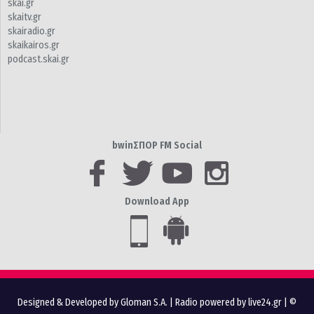
skai.gr
skaitv.gr
skairadio.gr
skaikairos.gr
podcast.skai.gr
bwinΣΠΟΡ FM Social
Download App
Designed & Developed by Gloman S.A.
|
Radio powered by live24.gr
| ©