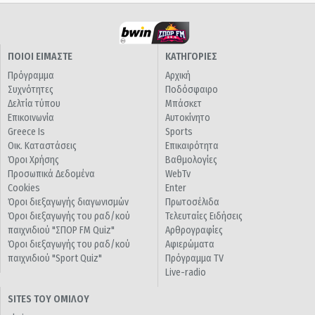
ΠΟΙΟΙ ΕΙΜΑΣΤΕ
ΚΑΤΗΓΟΡΙΕΣ
Πρόγραμμα
Αρχική
Συχνότητες
Ποδόσφαιρο
Δελτία τύπου
Μπάσκετ
Επικοινωνία
Αυτοκίνητο
Greece Is
Sports
Οικ. Καταστάσεις
Επικαιρότητα
Όροι Χρήσης
Βαθμολογίες
Προσωπικά Δεδομένα
WebTv
Cookies
Enter
Όροι διεξαγωγής διαγωνισμών
Πρωτοσέλιδα
Όροι διεξαγωγής του ραδ/κού
Τελευταίες Ειδήσεις
παιχνιδιού "ΣΠΟΡ FM Quiz"
Αρθρογραφίες
Όροι διεξαγωγής του ραδ/κού
Αφιερώματα
παιχνιδιού "Sport Quiz"
Πρόγραμμα TV
Live-radio
SITES ΤΟΥ ΟΜΙΛΟΥ