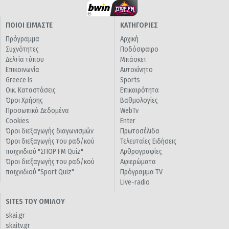
ΠΟΙΟΙ ΕΙΜΑΣΤΕ
ΚΑΤΗΓΟΡΙΕΣ
Πρόγραμμα
Αρχική
Συχνότητες
Ποδόσφαιρο
Δελτία τύπου
Μπάσκετ
Επικοινωνία
Αυτοκίνητο
Greece Is
Sports
Οικ. Καταστάσεις
Επικαιρότητα
Όροι Χρήσης
Βαθμολογίες
Προσωπικά Δεδομένα
WebTv
Cookies
Enter
Όροι διεξαγωγής διαγωνισμών
Πρωτοσέλιδα
Όροι διεξαγωγής του ραδ/κού
Τελευταίες Ειδήσεις
παιχνιδιού "ΣΠΟΡ FM Quiz"
Αρθρογραφίες
Όροι διεξαγωγής του ραδ/κού
Αφιερώματα
παιχνιδιού "Sport Quiz"
Πρόγραμμα TV
Live-radio
SITES ΤΟΥ ΟΜΙΛΟΥ
skai.gr
skaitv.gr