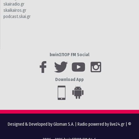
skairadio.gr
skaikairos.gr
podcast.skai.gr
bwinΣΠΟΡ FM Social
Download App
Designed & Developed by Gloman S.A.
|
Radio powered by live24.gr
| ©