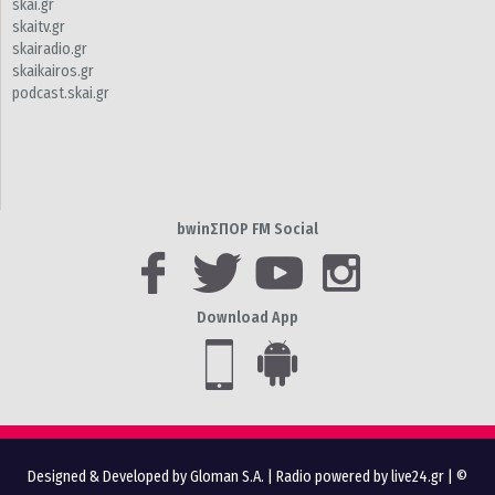
skai.gr
skaitv.gr
skairadio.gr
skaikairos.gr
podcast.skai.gr
bwinΣΠΟΡ FM Social
Download App
Designed & Developed by Gloman S.A.
|
Radio powered by live24.gr
| ©