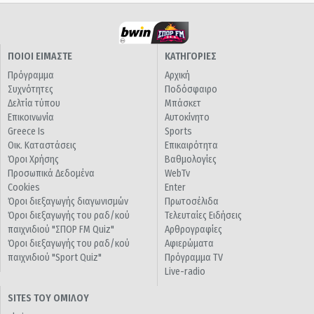
ΠΟΙΟΙ ΕΙΜΑΣΤΕ
ΚΑΤΗΓΟΡΙΕΣ
Πρόγραμμα
Αρχική
Συχνότητες
Ποδόσφαιρο
Δελτία τύπου
Μπάσκετ
Επικοινωνία
Αυτοκίνητο
Greece Is
Sports
Οικ. Καταστάσεις
Επικαιρότητα
Όροι Χρήσης
Βαθμολογίες
Προσωπικά Δεδομένα
WebTv
Cookies
Enter
Όροι διεξαγωγής διαγωνισμών
Πρωτοσέλιδα
Όροι διεξαγωγής του ραδ/κού
Τελευταίες Ειδήσεις
παιχνιδιού "ΣΠΟΡ FM Quiz"
Αρθρογραφίες
Όροι διεξαγωγής του ραδ/κού
Αφιερώματα
παιχνιδιού "Sport Quiz"
Πρόγραμμα TV
Live-radio
SITES ΤΟΥ ΟΜΙΛΟΥ