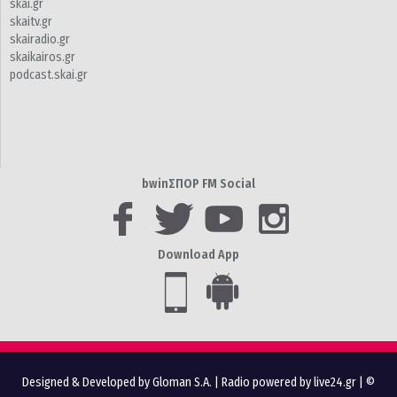
skai.gr
skaitv.gr
skairadio.gr
skaikairos.gr
podcast.skai.gr
bwinΣΠΟΡ FM Social
Download App
Designed & Developed by Gloman S.A.
|
Radio powered by live24.gr
| ©