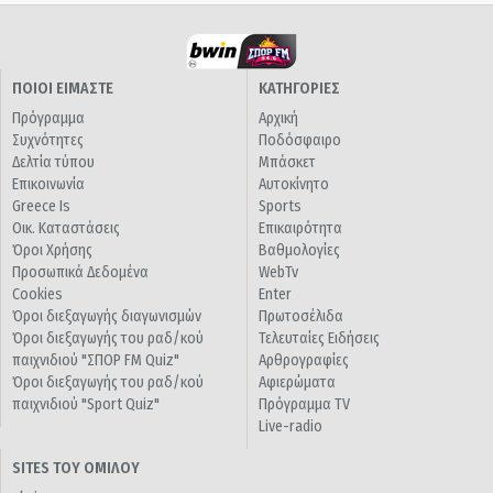
ΠΟΙΟΙ ΕΙΜΑΣΤΕ
ΚΑΤΗΓΟΡΙΕΣ
Πρόγραμμα
Αρχική
Συχνότητες
Ποδόσφαιρο
Δελτία τύπου
Μπάσκετ
Επικοινωνία
Αυτοκίνητο
Greece Is
Sports
Οικ. Καταστάσεις
Επικαιρότητα
Όροι Χρήσης
Βαθμολογίες
Προσωπικά Δεδομένα
WebTv
Cookies
Enter
Όροι διεξαγωγής διαγωνισμών
Πρωτοσέλιδα
Όροι διεξαγωγής του ραδ/κού
Τελευταίες Ειδήσεις
παιχνιδιού "ΣΠΟΡ FM Quiz"
Αρθρογραφίες
Όροι διεξαγωγής του ραδ/κού
Αφιερώματα
παιχνιδιού "Sport Quiz"
Πρόγραμμα TV
Live-radio
SITES ΤΟΥ ΟΜΙΛΟΥ