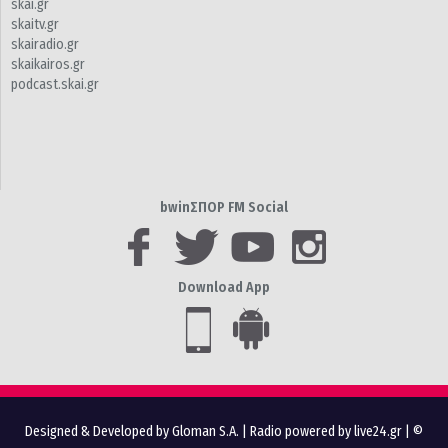
skai.gr
skaitv.gr
skairadio.gr
skaikairos.gr
podcast.skai.gr
bwinΣΠΟΡ FM Social
Download App
Designed & Developed by Gloman S.A.
|
Radio powered by live24.gr
| ©