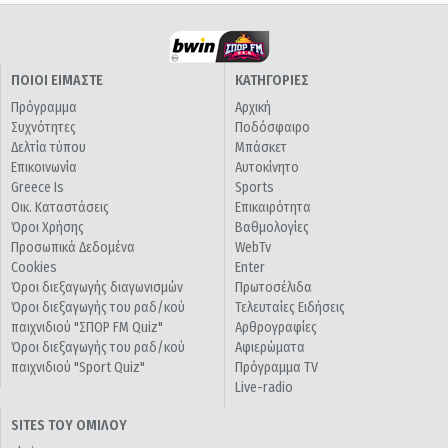
ΠΟΙΟΙ ΕΙΜΑΣΤΕ
ΚΑΤΗΓΟΡΙΕΣ
Πρόγραμμα
Αρχική
Συχνότητες
Ποδόσφαιρο
Δελτία τύπου
Μπάσκετ
Επικοινωνία
Αυτοκίνητο
Greece Is
Sports
Οικ. Καταστάσεις
Επικαιρότητα
Όροι Χρήσης
Βαθμολογίες
Προσωπικά Δεδομένα
WebTv
Cookies
Enter
Όροι διεξαγωγής διαγωνισμών
Πρωτοσέλιδα
Όροι διεξαγωγής του ραδ/κού
Τελευταίες Ειδήσεις
παιχνιδιού "ΣΠΟΡ FM Quiz"
Αρθρογραφίες
Όροι διεξαγωγής του ραδ/κού
Αφιερώματα
παιχνιδιού "Sport Quiz"
Πρόγραμμα TV
Live-radio
SITES ΤΟΥ ΟΜΙΛΟΥ