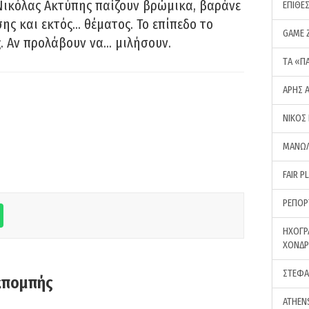
Νικόλας Ακτύπης παίζουν βρώμικα, βαράνε
ΕΠΙΘΕ
ης και εκτός… θέματος. Το επίπεδο το
GAME 
ς. Αν προλάβουν να… μιλήσουν.
ΤA «Π
ΑΡΗΣ 
ΝΙΚΟΣ
ΜΑΝΩΛ
FAIR P
ΡΕΠΟΡ
ΗΧΟΓΡ
ΧΟΝΔ
ΣΤΕΦΑ
κπομπής
ATHEN