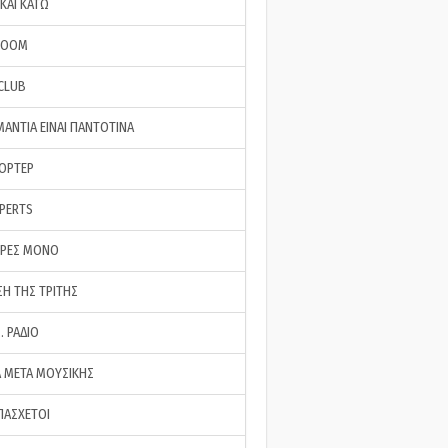
ΚΑΙ ΚΑΤΩ
ROOM
 CLUB
ΜΑΝΤΙΑ ΕΙΝΑΙ ΠΑΝΤΟΤΙΝΑ
ΠΟΡΤΕΡ
XPERTS
ΕΡΕΣ ΜΟΝΟ
ΣΗ ΤΗΣ ΤΡΙΤΗΣ
… ΡΑΔΙΟ
 ΜΕΤΑ ΜΟΥΣΙΚΗΣ
ΠΑΣΧΕΤΟΙ