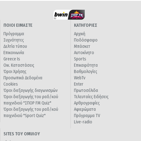
ΠΟΙΟΙ ΕΙΜΑΣΤΕ
ΚΑΤΗΓΟΡΙΕΣ
Πρόγραμμα
Αρχική
Συχνότητες
Ποδόσφαιρο
Δελτία τύπου
Μπάσκετ
Επικοινωνία
Αυτοκίνητο
Greece Is
Sports
Οικ. Καταστάσεις
Επικαιρότητα
Όροι Χρήσης
Βαθμολογίες
Προσωπικά Δεδομένα
WebTv
Cookies
Enter
Όροι διεξαγωγής διαγωνισμών
Πρωτοσέλιδα
Όροι διεξαγωγής του ραδ/κού
Τελευταίες Ειδήσεις
παιχνιδιού "ΣΠΟΡ FM Quiz"
Αρθρογραφίες
Όροι διεξαγωγής του ραδ/κού
Αφιερώματα
παιχνιδιού "Sport Quiz"
Πρόγραμμα TV
Live-radio
SITES ΤΟΥ ΟΜΙΛΟΥ