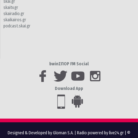
skai.gr
skaitv.gr
skairadio.gr
skaikairos.gr
podcast.skai.gr
bwinΣΠΟΡ FM Social
Download App
Designed & Developed by Gloman S.A.
|
Radio powered by live24.gr
| ©