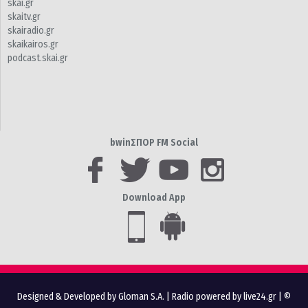
skai.gr
skaitv.gr
skairadio.gr
skaikairos.gr
podcast.skai.gr
bwinΣΠΟΡ FM Social
Download App
Designed & Developed by Gloman S.A.
|
Radio powered by live24.gr
| ©