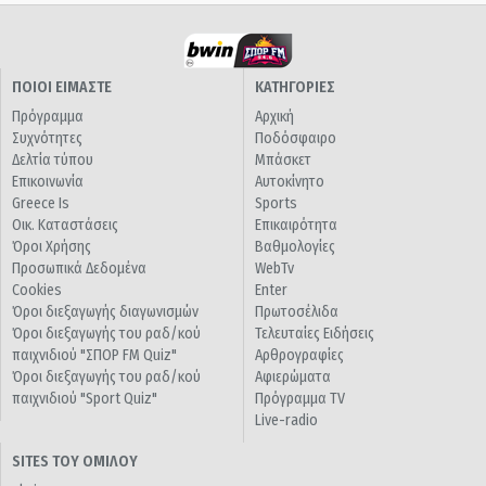
ΠΟΙΟΙ ΕΙΜΑΣΤΕ
ΚΑΤΗΓΟΡΙΕΣ
Πρόγραμμα
Αρχική
Συχνότητες
Ποδόσφαιρο
Δελτία τύπου
Μπάσκετ
Επικοινωνία
Αυτοκίνητο
Greece Is
Sports
Οικ. Καταστάσεις
Επικαιρότητα
Όροι Χρήσης
Βαθμολογίες
Προσωπικά Δεδομένα
WebTv
Cookies
Enter
Όροι διεξαγωγής διαγωνισμών
Πρωτοσέλιδα
Όροι διεξαγωγής του ραδ/κού
Τελευταίες Ειδήσεις
παιχνιδιού "ΣΠΟΡ FM Quiz"
Αρθρογραφίες
Όροι διεξαγωγής του ραδ/κού
Αφιερώματα
παιχνιδιού "Sport Quiz"
Πρόγραμμα TV
Live-radio
SITES ΤΟΥ ΟΜΙΛΟΥ