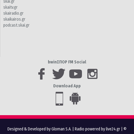
skai.gr
skaitv.gr
skairadio.gr
skaikairos.gr
podcast.skai.gr
bwinΣΠΟΡ FM Social
Download App
Designed & Developed by Gloman S.A.
|
Radio powered by live24.gr
| ©