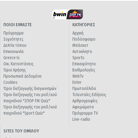
ΠΟΙΟΙ ΕΙΜΑΣΤΕ
ΚΑΤΗΓΟΡΙΕΣ
Πρόγραμμα
Αρχική
Συχνότητες
Ποδόσφαιρο
Δελτία τύπου
Μπάσκετ
Επικοινωνία
Αυτοκίνητο
Greece Is
Sports
Οικ. Καταστάσεις
Επικαιρότητα
Όροι Χρήσης
Βαθμολογίες
Προσωπικά Δεδομένα
WebTv
Cookies
Enter
Όροι διεξαγωγής διαγωνισμών
Πρωτοσέλιδα
Όροι διεξαγωγής του ραδ/κού
Τελευταίες Ειδήσεις
παιχνιδιού "ΣΠΟΡ FM Quiz"
Αρθρογραφίες
Όροι διεξαγωγής του ραδ/κού
Αφιερώματα
παιχνιδιού "Sport Quiz"
Πρόγραμμα TV
Live-radio
SITES ΤΟΥ ΟΜΙΛΟΥ