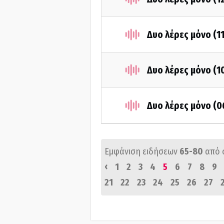
Δυο λέρες μόνο (1
Δυο λέρες μόνο (
Δυο λέρες μόνο (
Εμφάνιση ειδήσεων
65-80
από 
‹
1
2
3
4
5
6
7
8
9
21
22
23
24
25
26
27