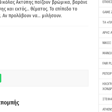
Νικόλας Ακτύπης παίζουν βρώμικα, βαράνε
ΕΠΙΘΕ
ης και εκτός… θέματος. Το επίπεδο το
GAME 
ς. Αν προλάβουν να… μιλήσουν.
ΤA «Π
ΑΡΗΣ 
ΝΙΚΟΣ
ΜΑΝΩΛ
FAIR P
ΡΕΠΟΡ
ΗΧΟΓΡ
ΧΟΝΔ
ΣΤΕΦΑ
κπομπής
ATHEN