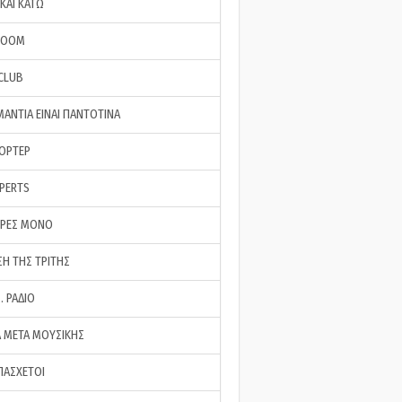
ΚΑΙ ΚΑΤΩ
ROOM
 CLUB
ΜΑΝΤΙΑ ΕΙΝΑΙ ΠΑΝΤΟΤΙΝΑ
ΠΟΡΤΕΡ
XPERTS
ΕΡΕΣ ΜΟΝΟ
ΣΗ ΤΗΣ ΤΡΙΤΗΣ
… ΡΑΔΙΟ
 ΜΕΤΑ ΜΟΥΣΙΚΗΣ
ΠΑΣΧΕΤΟΙ