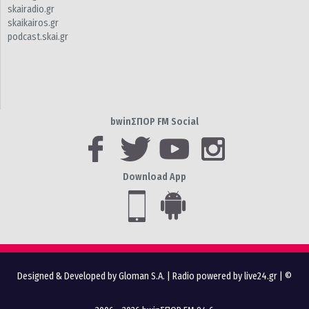
skairadio.gr
skaikairos.gr
podcast.skai.gr
bwinΣΠΟΡ FM Social
Download App
Designed & Developed by Gloman S.A.
|
Radio powered by live24.gr
| ©