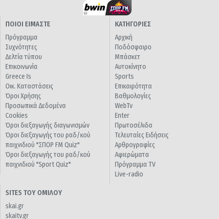
ΠΟΙΟΙ ΕΙΜΑΣΤΕ
ΚΑΤΗΓΟΡΙΕΣ
Πρόγραμμα
Αρχική
Συχνότητες
Ποδόσφαιρο
Δελτία τύπου
Μπάσκετ
Επικοινωνία
Αυτοκίνητο
Greece Is
Sports
Οικ. Καταστάσεις
Επικαιρότητα
Όροι Χρήσης
Βαθμολογίες
Προσωπικά Δεδομένα
WebTv
Cookies
Enter
Όροι διεξαγωγής διαγωνισμών
Πρωτοσέλιδα
Όροι διεξαγωγής του ραδ/κού
Τελευταίες Ειδήσεις
παιχνιδιού "ΣΠΟΡ FM Quiz"
Αρθρογραφίες
Όροι διεξαγωγής του ραδ/κού
Αφιερώματα
παιχνιδιού "Sport Quiz"
Πρόγραμμα TV
Live-radio
SITES ΤΟΥ ΟΜΙΛΟΥ
skai.gr
skaitv.gr