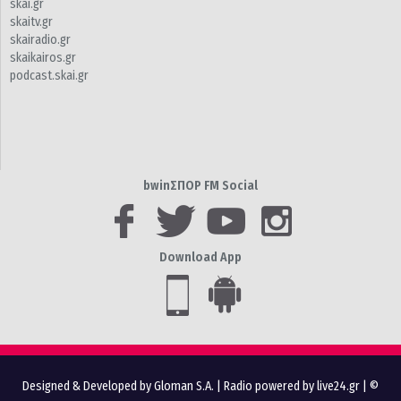
skai.gr
skaitv.gr
skairadio.gr
skaikairos.gr
podcast.skai.gr
bwinΣΠΟΡ FM Social
Download App
Designed & Developed by Gloman S.A.
|
Radio powered by live24.gr
| ©