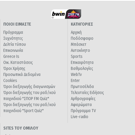
ΠΟΙΟΙ ΕΙΜΑΣΤΕ
ΚΑΤΗΓΟΡΙΕΣ
Πρόγραμμα
Αρχική
Συχνότητες
Ποδόσφαιρο
Δελτία τύπου
Μπάσκετ
Επικοινωνία
Αυτοκίνητο
Greece Is
Sports
Οικ. Καταστάσεις
Επικαιρότητα
Όροι Χρήσης
Βαθμολογίες
Προσωπικά Δεδομένα
WebTv
Cookies
Enter
Όροι διεξαγωγής διαγωνισμών
Πρωτοσέλιδα
Όροι διεξαγωγής του ραδ/κού
Τελευταίες Ειδήσεις
παιχνιδιού "ΣΠΟΡ FM Quiz"
Αρθρογραφίες
Όροι διεξαγωγής του ραδ/κού
Αφιερώματα
παιχνιδιού "Sport Quiz"
Πρόγραμμα TV
Live-radio
SITES ΤΟΥ ΟΜΙΛΟΥ