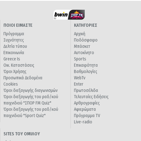
ΠΟΙΟΙ ΕΙΜΑΣΤΕ
ΚΑΤΗΓΟΡΙΕΣ
Πρόγραμμα
Αρχική
Συχνότητες
Ποδόσφαιρο
Δελτία τύπου
Μπάσκετ
Επικοινωνία
Αυτοκίνητο
Greece Is
Sports
Οικ. Καταστάσεις
Επικαιρότητα
Όροι Χρήσης
Βαθμολογίες
Προσωπικά Δεδομένα
WebTv
Cookies
Enter
Όροι διεξαγωγής διαγωνισμών
Πρωτοσέλιδα
Όροι διεξαγωγής του ραδ/κού
Τελευταίες Ειδήσεις
παιχνιδιού "ΣΠΟΡ FM Quiz"
Αρθρογραφίες
Όροι διεξαγωγής του ραδ/κού
Αφιερώματα
παιχνιδιού "Sport Quiz"
Πρόγραμμα TV
Live-radio
SITES ΤΟΥ ΟΜΙΛΟΥ