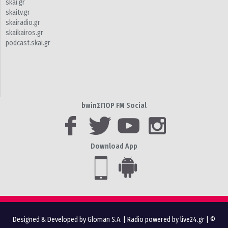
skai.gr
skaitv.gr
skairadio.gr
skaikairos.gr
podcast.skai.gr
bwinΣΠΟΡ FM Social
Download App
Designed & Developed by Gloman S.A.
|
Radio powered by live24.gr
| ©