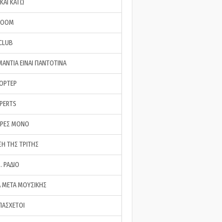
ΚΑΙ ΚΑΤΩ
ROOM
 CLUB
ΜΑΝΤΙΑ ΕΙΝΑΙ ΠΑΝΤΟΤΙΝΑ
ΠΟΡΤΕΡ
XPERTS
ΕΡΕΣ ΜΟΝΟ
ΣΗ ΤΗΣ ΤΡΙΤΗΣ
… ΡΑΔΙΟ
 ΜΕΤΑ ΜΟΥΣΙΚΗΣ
ΠΑΣΧΕΤΟΙ