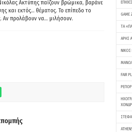
Νικόλας Ακτύπης παίζουν βρώμικα, βαράνε
ΕΠΙΘΕ
ης και εκτός… θέματος. Το επίπεδο το
GAME 
ς. Αν προλάβουν να… μιλήσουν.
ΤA «Π
ΑΡΗΣ 
ΝΙΚΟΣ
ΜΑΝΩΛ
FAIR P
ΡΕΠΟΡ
ΗΧΟΓΡ
ΧΟΝΔ
ΣΤΕΦΑ
κπομπής
ATHEN