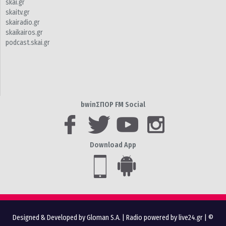
skai.gr
skaitv.gr
skairadio.gr
skaikairos.gr
podcast.skai.gr
bwinΣΠΟΡ FM Social
Download App
Designed & Developed by Gloman S.A.
|
Radio powered by live24.gr
| ©