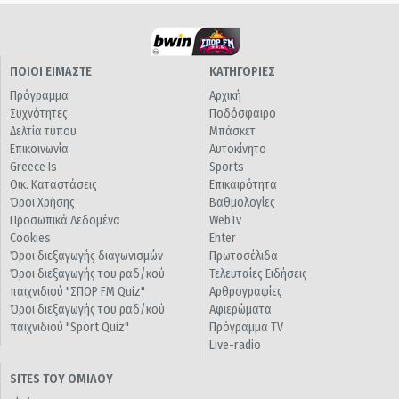
ΠΟΙΟΙ ΕΙΜΑΣΤΕ
ΚΑΤΗΓΟΡΙΕΣ
Πρόγραμμα
Αρχική
Συχνότητες
Ποδόσφαιρο
Δελτία τύπου
Μπάσκετ
Επικοινωνία
Αυτοκίνητο
Greece Is
Sports
Οικ. Καταστάσεις
Επικαιρότητα
Όροι Χρήσης
Βαθμολογίες
Προσωπικά Δεδομένα
WebTv
Cookies
Enter
Όροι διεξαγωγής διαγωνισμών
Πρωτοσέλιδα
Όροι διεξαγωγής του ραδ/κού
Τελευταίες Ειδήσεις
παιχνιδιού "ΣΠΟΡ FM Quiz"
Αρθρογραφίες
Όροι διεξαγωγής του ραδ/κού
Αφιερώματα
παιχνιδιού "Sport Quiz"
Πρόγραμμα TV
Live-radio
SITES ΤΟΥ ΟΜΙΛΟΥ