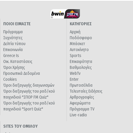
ΠΟΙΟΙ ΕΙΜΑΣΤΕ
ΚΑΤΗΓΟΡΙΕΣ
Πρόγραμμα
Αρχική
Συχνότητες
Ποδόσφαιρο
Δελτία τύπου
Μπάσκετ
Επικοινωνία
Αυτοκίνητο
Greece Is
Sports
Οικ. Καταστάσεις
Επικαιρότητα
Όροι Χρήσης
Βαθμολογίες
Προσωπικά Δεδομένα
WebTv
Cookies
Enter
Όροι διεξαγωγής διαγωνισμών
Πρωτοσέλιδα
Όροι διεξαγωγής του ραδ/κού
Τελευταίες Ειδήσεις
παιχνιδιού "ΣΠΟΡ FM Quiz"
Αρθρογραφίες
Όροι διεξαγωγής του ραδ/κού
Αφιερώματα
παιχνιδιού "Sport Quiz"
Πρόγραμμα TV
Live-radio
SITES ΤΟΥ ΟΜΙΛΟΥ