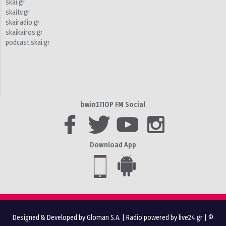
skai.gr
skaitv.gr
skairadio.gr
skaikairos.gr
podcast.skai.gr
bwinΣΠΟΡ FM Social
Download App
Designed & Developed by Gloman S.A.
|
Radio powered by live24.gr
| ©