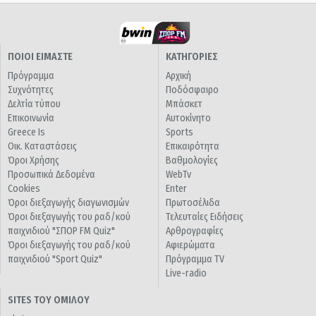
ΠΟΙΟΙ ΕΙΜΑΣΤΕ
ΚΑΤΗΓΟΡΙΕΣ
Πρόγραμμα
Αρχική
Συχνότητες
Ποδόσφαιρο
Δελτία τύπου
Μπάσκετ
Επικοινωνία
Αυτοκίνητο
Greece Is
Sports
Οικ. Καταστάσεις
Επικαιρότητα
Όροι Χρήσης
Βαθμολογίες
Προσωπικά Δεδομένα
WebTv
Cookies
Enter
Όροι διεξαγωγής διαγωνισμών
Πρωτοσέλιδα
Όροι διεξαγωγής του ραδ/κού
Τελευταίες Ειδήσεις
παιχνιδιού "ΣΠΟΡ FM Quiz"
Αρθρογραφίες
Όροι διεξαγωγής του ραδ/κού
Αφιερώματα
παιχνιδιού "Sport Quiz"
Πρόγραμμα TV
Live-radio
SITES ΤΟΥ ΟΜΙΛΟΥ