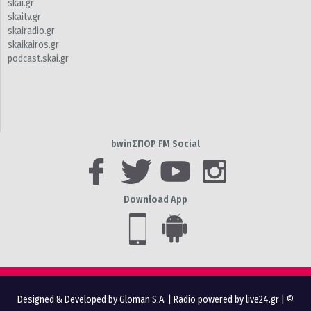
skai.gr
skaitv.gr
skairadio.gr
skaikairos.gr
podcast.skai.gr
bwinΣΠΟΡ FM Social
Download App
Designed & Developed by Gloman S.A.
|
Radio powered by live24.gr
| ©