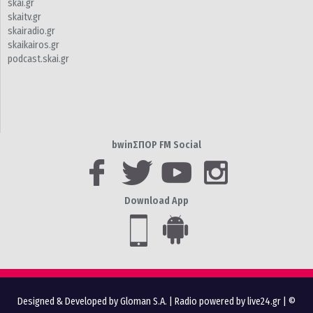
skai.gr
skaitv.gr
skairadio.gr
skaikairos.gr
podcast.skai.gr
bwinΣΠΟΡ FM Social
Download App
Designed & Developed by Gloman S.A.
|
Radio powered by live24.gr
| ©