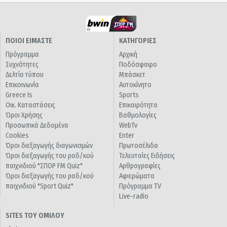
ΠΟΙΟΙ ΕΙΜΑΣΤΕ
ΚΑΤΗΓΟΡΙΕΣ
Πρόγραμμα
Αρχική
Συχνότητες
Ποδόσφαιρο
Δελτία τύπου
Μπάσκετ
Επικοινωνία
Αυτοκίνητο
Greece Is
Sports
Οικ. Καταστάσεις
Επικαιρότητα
Όροι Χρήσης
Βαθμολογίες
Προσωπικά Δεδομένα
WebTv
Cookies
Enter
Όροι διεξαγωγής διαγωνισμών
Πρωτοσέλιδα
Όροι διεξαγωγής του ραδ/κού
Τελευταίες Ειδήσεις
παιχνιδιού "ΣΠΟΡ FM Quiz"
Αρθρογραφίες
Όροι διεξαγωγής του ραδ/κού
Αφιερώματα
παιχνιδιού "Sport Quiz"
Πρόγραμμα TV
Live-radio
SITES ΤΟΥ ΟΜΙΛΟΥ