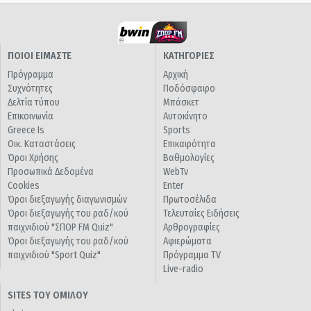
ΠΟΙΟΙ ΕΙΜΑΣΤΕ
ΚΑΤΗΓΟΡΙΕΣ
Πρόγραμμα
Αρχική
Συχνότητες
Ποδόσφαιρο
Δελτία τύπου
Μπάσκετ
Επικοινωνία
Αυτοκίνητο
Greece Is
Sports
Οικ. Καταστάσεις
Επικαιρότητα
Όροι Χρήσης
Βαθμολογίες
Προσωπικά Δεδομένα
WebTv
Cookies
Enter
Όροι διεξαγωγής διαγωνισμών
Πρωτοσέλιδα
Όροι διεξαγωγής του ραδ/κού
Τελευταίες Ειδήσεις
παιχνιδιού "ΣΠΟΡ FM Quiz"
Αρθρογραφίες
Όροι διεξαγωγής του ραδ/κού
Αφιερώματα
παιχνιδιού "Sport Quiz"
Πρόγραμμα TV
Live-radio
SITES ΤΟΥ ΟΜΙΛΟΥ