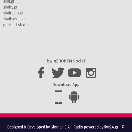
skai.gr
skaitv.gr
skairadio.gr
skaikairos.gr
podcast.skai.gr
bwinΣΠΟΡ FM Social
Download App
Designed & Developed by Gloman S.A.
|
Radio powered by live24.gr
| ©