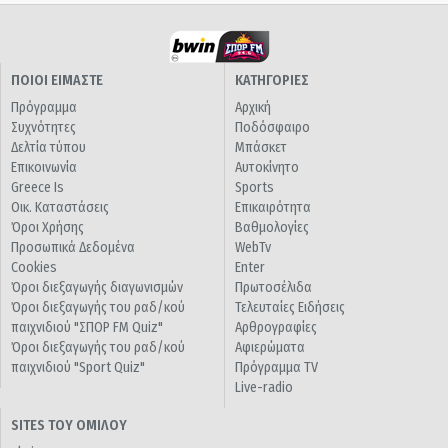
ΠΟΙΟΙ ΕΙΜΑΣΤΕ
ΚΑΤΗΓΟΡΙΕΣ
Πρόγραμμα
Αρχική
Συχνότητες
Ποδόσφαιρο
Δελτία τύπου
Μπάσκετ
Επικοινωνία
Αυτοκίνητο
Greece Is
Sports
Οικ. Καταστάσεις
Επικαιρότητα
Όροι Χρήσης
Βαθμολογίες
Προσωπικά Δεδομένα
WebTv
Cookies
Enter
Όροι διεξαγωγής διαγωνισμών
Πρωτοσέλιδα
Όροι διεξαγωγής του ραδ/κού
Τελευταίες Ειδήσεις
παιχνιδιού "ΣΠΟΡ FM Quiz"
Αρθρογραφίες
Όροι διεξαγωγής του ραδ/κού
Αφιερώματα
παιχνιδιού "Sport Quiz"
Πρόγραμμα TV
Live-radio
SITES ΤΟΥ ΟΜΙΛΟΥ