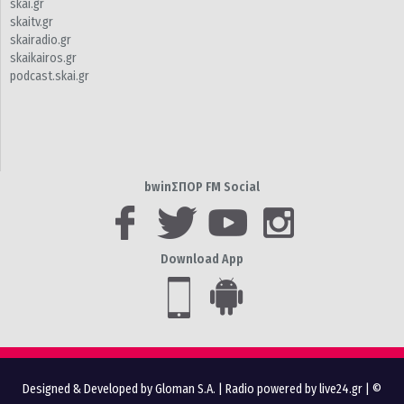
skai.gr
skaitv.gr
skairadio.gr
skaikairos.gr
podcast.skai.gr
bwinΣΠΟΡ FM Social
Download App
Designed & Developed by Gloman S.A.
|
Radio powered by live24.gr
| ©