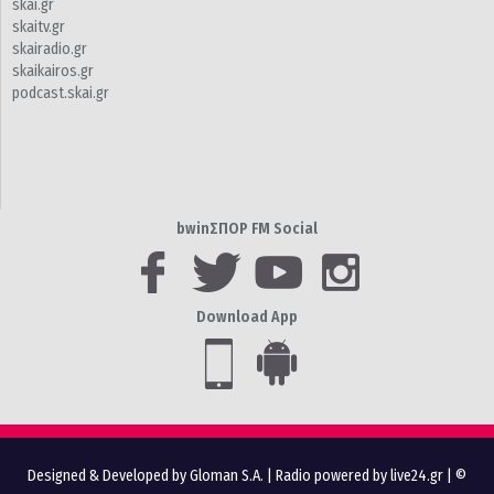
skai.gr
skaitv.gr
skairadio.gr
skaikairos.gr
podcast.skai.gr
bwinΣΠΟΡ FM Social
Download App
Designed & Developed by Gloman S.A.
|
Radio powered by live24.gr
| ©