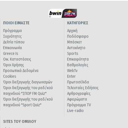
ΠΟΙΟΙ ΕΙΜΑΣΤΕ
ΚΑΤΗΓΟΡΙΕΣ
Πρόγραμμα
Αρχική
Συχνότητες
Ποδόσφαιρο
Δελτία τύπου
Μπάσκετ
Επικοινωνία
Αυτοκίνητο
Greece Is
Sports
Οικ. Καταστάσεις
Επικαιρότητα
Όροι Χρήσης
Βαθμολογίες
Προσωπικά Δεδομένα
WebTv
Cookies
Enter
Όροι διεξαγωγής διαγωνισμών
Πρωτοσέλιδα
Όροι διεξαγωγής του ραδ/κού
Τελευταίες Ειδήσεις
παιχνιδιού "ΣΠΟΡ FM Quiz"
Αρθρογραφίες
Όροι διεξαγωγής του ραδ/κού
Αφιερώματα
παιχνιδιού "Sport Quiz"
Πρόγραμμα TV
Live-radio
SITES ΤΟΥ ΟΜΙΛΟΥ