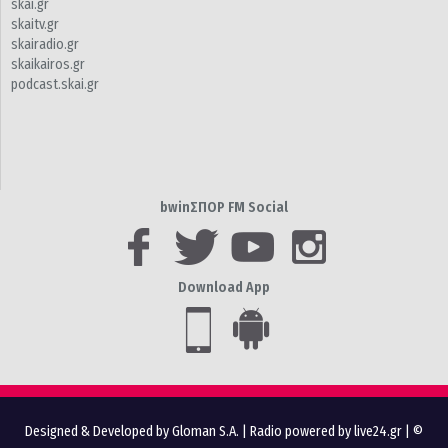
skai.gr
skaitv.gr
skairadio.gr
skaikairos.gr
podcast.skai.gr
bwinΣΠΟΡ FM Social
Download App
Designed & Developed by Gloman S.A.
|
Radio powered by live24.gr
| ©