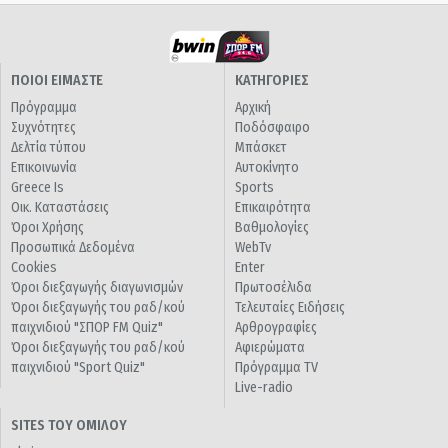
ΠΟΙΟΙ ΕΙΜΑΣΤΕ
ΚΑΤΗΓΟΡΙΕΣ
Πρόγραμμα
Αρχική
Συχνότητες
Ποδόσφαιρο
Δελτία τύπου
Μπάσκετ
Επικοινωνία
Αυτοκίνητο
Greece Is
Sports
Οικ. Καταστάσεις
Επικαιρότητα
Όροι Χρήσης
Βαθμολογίες
Προσωπικά Δεδομένα
WebTv
Cookies
Enter
Όροι διεξαγωγής διαγωνισμών
Πρωτοσέλιδα
Όροι διεξαγωγής του ραδ/κού
Τελευταίες Ειδήσεις
παιχνιδιού "ΣΠΟΡ FM Quiz"
Αρθρογραφίες
Όροι διεξαγωγής του ραδ/κού
Αφιερώματα
παιχνιδιού "Sport Quiz"
Πρόγραμμα TV
Live-radio
SITES ΤΟΥ ΟΜΙΛΟΥ