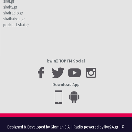
skai.gr
skaitv.gr
skairadio.gr
skaikairos.gr
podcast.skai.gr
bwinΣΠΟΡ FM Social
Download App
Designed & Developed by Gloman S.A.
|
Radio powered by live24.gr
| ©