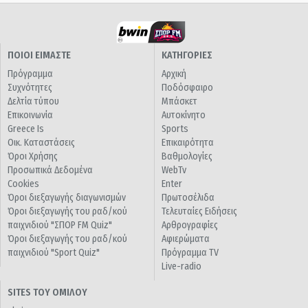
ΠΟΙΟΙ ΕΙΜΑΣΤΕ
ΚΑΤΗΓΟΡΙΕΣ
Πρόγραμμα
Αρχική
Συχνότητες
Ποδόσφαιρο
Δελτία τύπου
Μπάσκετ
Επικοινωνία
Αυτοκίνητο
Greece Is
Sports
Οικ. Καταστάσεις
Επικαιρότητα
Όροι Χρήσης
Βαθμολογίες
Προσωπικά Δεδομένα
WebTv
Cookies
Enter
Όροι διεξαγωγής διαγωνισμών
Πρωτοσέλιδα
Όροι διεξαγωγής του ραδ/κού
Τελευταίες Ειδήσεις
παιχνιδιού "ΣΠΟΡ FM Quiz"
Αρθρογραφίες
Όροι διεξαγωγής του ραδ/κού
Αφιερώματα
παιχνιδιού "Sport Quiz"
Πρόγραμμα TV
Live-radio
SITES ΤΟΥ ΟΜΙΛΟΥ