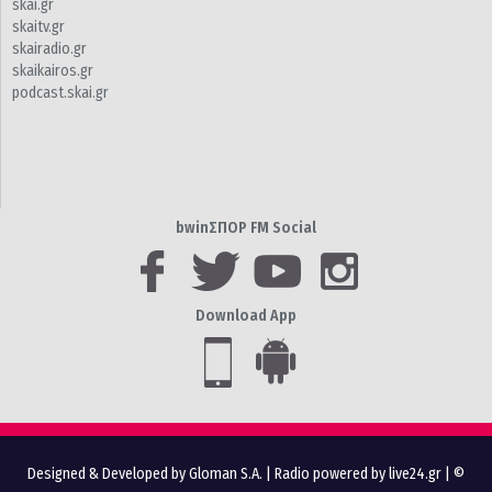
skai.gr
skaitv.gr
skairadio.gr
skaikairos.gr
podcast.skai.gr
bwinΣΠΟΡ FM Social
Download App
Designed & Developed by Gloman S.A.
|
Radio powered by live24.gr
| ©