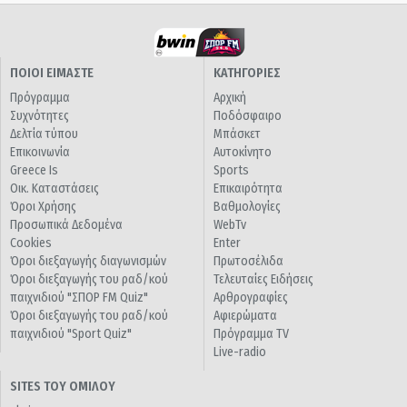
ΠΟΙΟΙ ΕΙΜΑΣΤΕ
ΚΑΤΗΓΟΡΙΕΣ
Πρόγραμμα
Αρχική
Συχνότητες
Ποδόσφαιρο
Δελτία τύπου
Μπάσκετ
Επικοινωνία
Αυτοκίνητο
Greece Is
Sports
Οικ. Καταστάσεις
Επικαιρότητα
Όροι Χρήσης
Βαθμολογίες
Προσωπικά Δεδομένα
WebTv
Cookies
Enter
Όροι διεξαγωγής διαγωνισμών
Πρωτοσέλιδα
Όροι διεξαγωγής του ραδ/κού
Τελευταίες Ειδήσεις
παιχνιδιού "ΣΠΟΡ FM Quiz"
Αρθρογραφίες
Όροι διεξαγωγής του ραδ/κού
Αφιερώματα
παιχνιδιού "Sport Quiz"
Πρόγραμμα TV
Live-radio
SITES ΤΟΥ ΟΜΙΛΟΥ