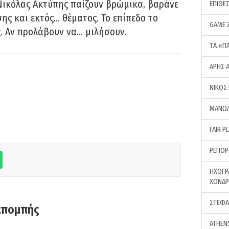
Νικόλας Ακτύπης παίζουν βρώμικα, βαράνε
ΕΠΙΘΕ
ης και εκτός… θέματος. Το επίπεδο το
GAME 
ς. Αν προλάβουν να… μιλήσουν.
ΤA «Π
ΑΡΗΣ 
ΝΙΚΟΣ
ΜΑΝΩΛ
FAIR P
ΡΕΠΟΡ
ΗΧΟΓΡ
ΧΟΝΔ
ΣΤΕΦΑ
κπομπής
ATHEN