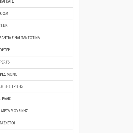
ΚΑΙ ΚΑΤΩ
ROOM
 CLUB
ΜΑΝΤΙΑ ΕΙΝΑΙ ΠΑΝΤΟΤΙΝΑ
ΠΟΡΤΕΡ
XPERTS
ΕΡΕΣ ΜΟΝΟ
ΣΗ ΤΗΣ ΤΡΙΤΗΣ
… ΡΑΔΙΟ
 ΜΕΤΑ ΜΟΥΣΙΚΗΣ
ΠΑΣΧΕΤΟΙ