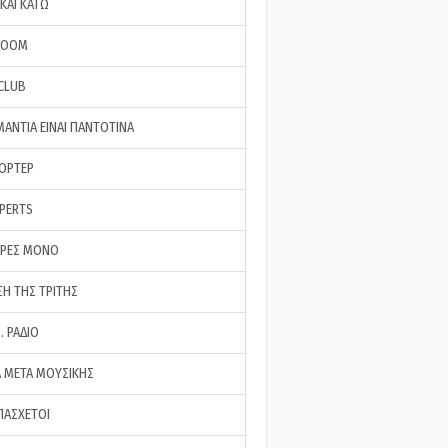
ΚΑΙ ΚΑΤΩ
ROOM
 CLUB
ΜΑΝΤΙΑ ΕΙΝΑΙ ΠΑΝΤΟΤΙΝΑ
ΠΟΡΤΕΡ
XPERTS
ΕΡΕΣ ΜΟΝΟ
ΣΗ ΤΗΣ ΤΡΙΤΗΣ
… ΡΑΔΙΟ
 ΜΕΤΑ ΜΟΥΣΙΚΗΣ
ΠΑΣΧΕΤΟΙ