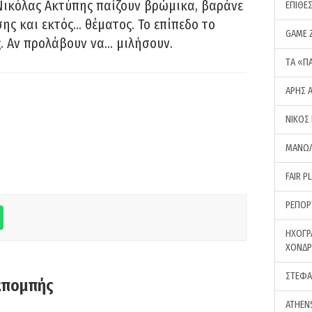
Νικόλας Ακτύπης παίζουν βρώμικα, βαράνε
ΕΠΙΘΕ
ης και εκτός… θέματος. Το επίπεδο το
GAME 
ς. Αν προλάβουν να… μιλήσουν.
ΤA «Π
ΑΡΗΣ 
ΝΙΚΟΣ
ΜΑΝΩΛ
FAIR P
ΡΕΠΟΡ
ΗΧΟΓΡ
ΧΟΝΔ
ΣΤΕΦΑ
κπομπής
ATHEN