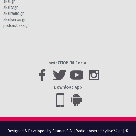
skai.gr
skaitv.gr
skairadio.gr
skaikairos.gr
podcast.skai.gr
bwinΣΠΟΡ FM Social
Download App
Designed & Developed by Gloman S.A.
|
Radio powered by live24.gr
| ©