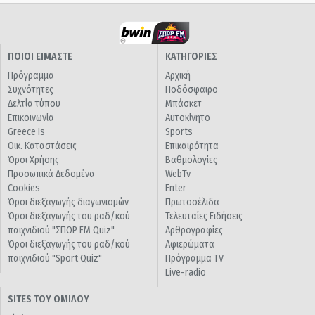
ΠΟΙΟΙ ΕΙΜΑΣΤΕ
ΚΑΤΗΓΟΡΙΕΣ
Πρόγραμμα
Αρχική
Συχνότητες
Ποδόσφαιρο
Δελτία τύπου
Μπάσκετ
Επικοινωνία
Αυτοκίνητο
Greece Is
Sports
Οικ. Καταστάσεις
Επικαιρότητα
Όροι Χρήσης
Βαθμολογίες
Προσωπικά Δεδομένα
WebTv
Cookies
Enter
Όροι διεξαγωγής διαγωνισμών
Πρωτοσέλιδα
Όροι διεξαγωγής του ραδ/κού
Τελευταίες Ειδήσεις
παιχνιδιού "ΣΠΟΡ FM Quiz"
Αρθρογραφίες
Όροι διεξαγωγής του ραδ/κού
Αφιερώματα
παιχνιδιού "Sport Quiz"
Πρόγραμμα TV
Live-radio
SITES ΤΟΥ ΟΜΙΛΟΥ