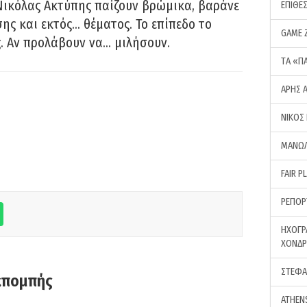
Νικόλας Ακτύπης παίζουν βρώμικα, βαράνε
ΕΠΙΘΕ
ης και εκτός… θέματος. Το επίπεδο το
GAME 
ς. Αν προλάβουν να… μιλήσουν.
ΤA «Π
ΑΡΗΣ 
ΝΙΚΟΣ
ΜΑΝΩΛ
FAIR P
ΡΕΠΟΡ
ΗΧΟΓΡ
ΧΟΝΔ
ΣΤΕΦΑ
κπομπής
ATHEN