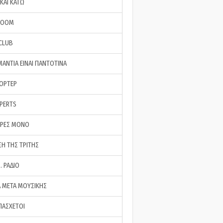
ΚΑΙ ΚΑΤΩ
ROOM
 CLUB
ΜΑΝΤΙΑ ΕΙΝΑΙ ΠΑΝΤΟΤΙΝΑ
ΠΟΡΤΕΡ
XPERTS
ΕΡΕΣ ΜΟΝΟ
ΣΗ ΤΗΣ ΤΡΙΤΗΣ
… ΡΑΔΙΟ
 ΜΕΤΑ ΜΟΥΣΙΚΗΣ
ΠΑΣΧΕΤΟΙ