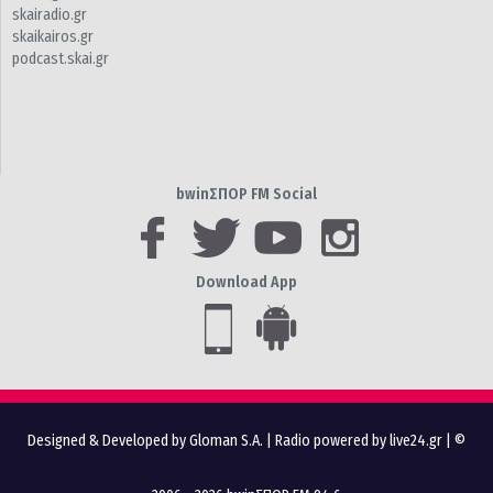
skairadio.gr
skaikairos.gr
podcast.skai.gr
bwinΣΠΟΡ FM Social
Download App
Designed & Developed by Gloman S.A.
|
Radio powered by live24.gr
| ©