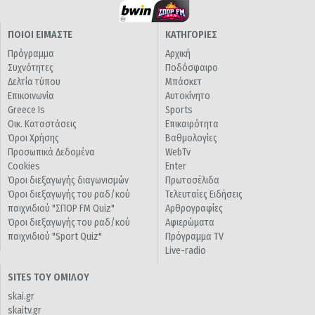
ΠΟΙΟΙ ΕΙΜΑΣΤΕ
ΚΑΤΗΓΟΡΙΕΣ
Πρόγραμμα
Αρχική
Συχνότητες
Ποδόσφαιρο
Δελτία τύπου
Μπάσκετ
Επικοινωνία
Αυτοκίνητο
Greece Is
Sports
Οικ. Καταστάσεις
Επικαιρότητα
Όροι Χρήσης
Βαθμολογίες
Προσωπικά Δεδομένα
WebTv
Cookies
Enter
Όροι διεξαγωγής διαγωνισμών
Πρωτοσέλιδα
Όροι διεξαγωγής του ραδ/κού
Τελευταίες Ειδήσεις
παιχνιδιού "ΣΠΟΡ FM Quiz"
Αρθρογραφίες
Όροι διεξαγωγής του ραδ/κού
Αφιερώματα
παιχνιδιού "Sport Quiz"
Πρόγραμμα TV
Live-radio
SITES ΤΟΥ ΟΜΙΛΟΥ
skai.gr
skaitv.gr