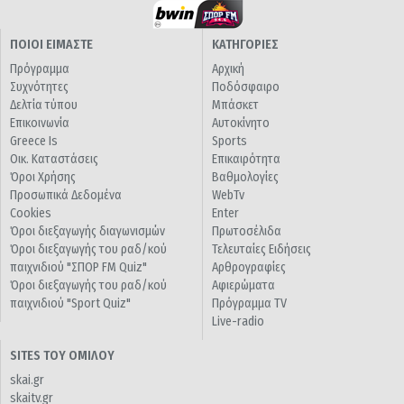
ΠΟΙΟΙ ΕΙΜΑΣΤΕ
ΚΑΤΗΓΟΡΙΕΣ
Πρόγραμμα
Αρχική
Συχνότητες
Ποδόσφαιρο
Δελτία τύπου
Μπάσκετ
Επικοινωνία
Αυτοκίνητο
Greece Is
Sports
Οικ. Καταστάσεις
Επικαιρότητα
Όροι Χρήσης
Βαθμολογίες
Προσωπικά Δεδομένα
WebTv
Cookies
Enter
Όροι διεξαγωγής διαγωνισμών
Πρωτοσέλιδα
Όροι διεξαγωγής του ραδ/κού
Τελευταίες Ειδήσεις
παιχνιδιού "ΣΠΟΡ FM Quiz"
Αρθρογραφίες
Όροι διεξαγωγής του ραδ/κού
Αφιερώματα
παιχνιδιού "Sport Quiz"
Πρόγραμμα TV
Live-radio
SITES ΤΟΥ ΟΜΙΛΟΥ
skai.gr
skaitv.gr