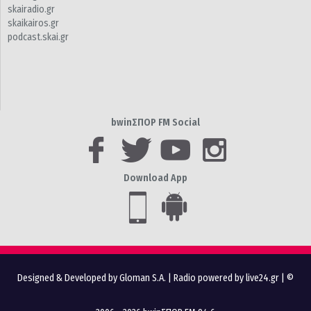
skairadio.gr
skaikairos.gr
podcast.skai.gr
bwinΣΠΟΡ FM Social
Download App
Designed & Developed by Gloman S.A.
|
Radio powered by live24.gr
| ©