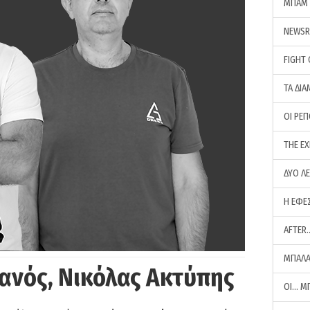
ΜΠΑΜ 
NEWS
FIGHT
ΤΑ ΔΙΑ
ΟΙ ΡΕ
THE E
ΔΥΟ Λ
Η ΕΦΕ
AFTER
ΜΠΑΛΑ
ανός, Νικόλας Ακτύπης
ΟΙ… Μ