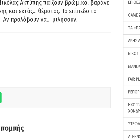
Νικόλας Ακτύπης παίζουν βρώμικα, βαράνε
ΕΠΙΘΕ
ης και εκτός… θέματος. Το επίπεδο το
GAME 
ς. Αν προλάβουν να… μιλήσουν.
ΤA «Π
ΑΡΗΣ 
ΝΙΚΟΣ
ΜΑΝΩΛ
FAIR P
ΡΕΠΟΡ
ΗΧΟΓΡ
ΧΟΝΔ
ΣΤΕΦΑ
κπομπής
ATHEN