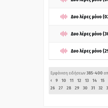
Δυο λέρες μόνο (
Δυο λέρες μόνο (
Δυο λέρες μόνο (
Εμφάνιση ειδήσεων
385-400
α
‹
9
10
11
12
13
14
15
26
27
28
29
30
31
32