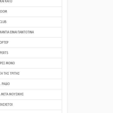
ΚΑΙ ΚΑΤΩ
ROOM
 CLUB
ΜΑΝΤΙΑ ΕΙΝΑΙ ΠΑΝΤΟΤΙΝΑ
ΠΟΡΤΕΡ
XPERTS
ΕΡΕΣ ΜΟΝΟ
ΣΗ ΤΗΣ ΤΡΙΤΗΣ
… ΡΑΔΙΟ
 ΜΕΤΑ ΜΟΥΣΙΚΗΣ
ΠΑΣΧΕΤΟΙ