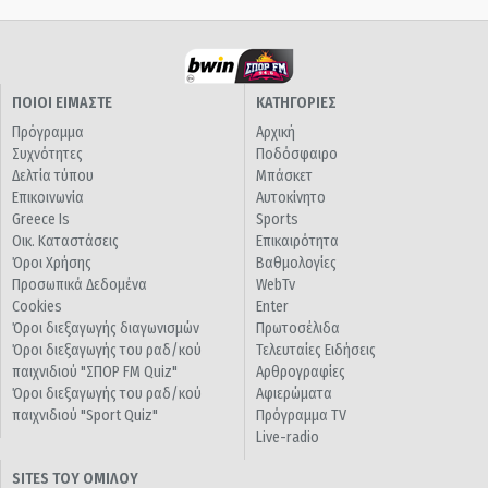
ΠΟΙΟΙ ΕΙΜΑΣΤΕ
ΚΑΤΗΓΟΡΙΕΣ
Πρόγραμμα
Αρχική
Συχνότητες
Ποδόσφαιρο
Δελτία τύπου
Μπάσκετ
Επικοινωνία
Αυτοκίνητο
Greece Is
Sports
Οικ. Καταστάσεις
Επικαιρότητα
Όροι Χρήσης
Βαθμολογίες
Προσωπικά Δεδομένα
WebTv
Cookies
Enter
Όροι διεξαγωγής διαγωνισμών
Πρωτοσέλιδα
Όροι διεξαγωγής του ραδ/κού
Τελευταίες Ειδήσεις
παιχνιδιού "ΣΠΟΡ FM Quiz"
Αρθρογραφίες
Όροι διεξαγωγής του ραδ/κού
Αφιερώματα
παιχνιδιού "Sport Quiz"
Πρόγραμμα TV
Live-radio
SITES ΤΟΥ ΟΜΙΛΟΥ