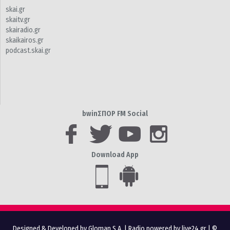
skai.gr
skaitv.gr
skairadio.gr
skaikairos.gr
podcast.skai.gr
bwinΣΠΟΡ FM Social
Download App
Designed & Developed by Gloman S.A.
|
Radio powered by live24.gr
| ©