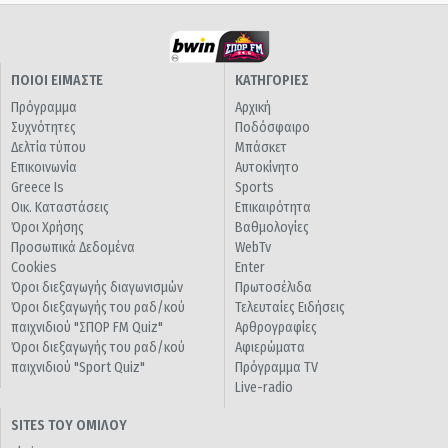
ΠΟΙΟΙ ΕΙΜΑΣΤΕ
ΚΑΤΗΓΟΡΙΕΣ
Πρόγραμμα
Αρχική
Συχνότητες
Ποδόσφαιρο
Δελτία τύπου
Μπάσκετ
Επικοινωνία
Αυτοκίνητο
Greece Is
Sports
Οικ. Καταστάσεις
Επικαιρότητα
Όροι Χρήσης
Βαθμολογίες
Προσωπικά Δεδομένα
WebTv
Cookies
Enter
Όροι διεξαγωγής διαγωνισμών
Πρωτοσέλιδα
Όροι διεξαγωγής του ραδ/κού
Τελευταίες Ειδήσεις
παιχνιδιού "ΣΠΟΡ FM Quiz"
Αρθρογραφίες
Όροι διεξαγωγής του ραδ/κού
Αφιερώματα
παιχνιδιού "Sport Quiz"
Πρόγραμμα TV
Live-radio
SITES ΤΟΥ ΟΜΙΛΟΥ