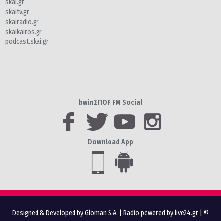
skai.gr
skaitv.gr
skairadio.gr
skaikairos.gr
podcast.skai.gr
bwinΣΠΟΡ FM Social
Download App
Designed & Developed by Gloman S.A.
|
Radio powered by live24.gr
| ©