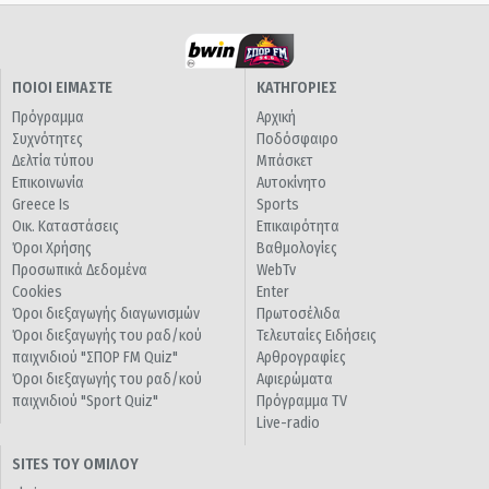
ΠΟΙΟΙ ΕΙΜΑΣΤΕ
ΚΑΤΗΓΟΡΙΕΣ
Πρόγραμμα
Αρχική
Συχνότητες
Ποδόσφαιρο
Δελτία τύπου
Μπάσκετ
Επικοινωνία
Αυτοκίνητο
Greece Is
Sports
Οικ. Καταστάσεις
Επικαιρότητα
Όροι Χρήσης
Βαθμολογίες
Προσωπικά Δεδομένα
WebTv
Cookies
Enter
Όροι διεξαγωγής διαγωνισμών
Πρωτοσέλιδα
Όροι διεξαγωγής του ραδ/κού
Τελευταίες Ειδήσεις
παιχνιδιού "ΣΠΟΡ FM Quiz"
Αρθρογραφίες
Όροι διεξαγωγής του ραδ/κού
Αφιερώματα
παιχνιδιού "Sport Quiz"
Πρόγραμμα TV
Live-radio
SITES ΤΟΥ ΟΜΙΛΟΥ