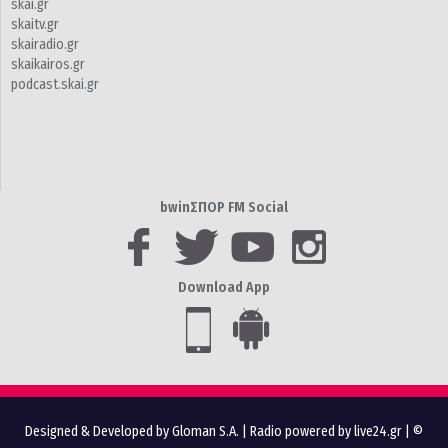
skai.gr
skaitv.gr
skairadio.gr
skaikairos.gr
podcast.skai.gr
bwinΣΠΟΡ FM Social
Download App
Designed & Developed by Gloman S.A.
|
Radio powered by live24.gr
| ©