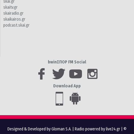
skai.gr
skaitv.gr
skairadio.gr
skaikairos.gr
podcast.skai.gr
bwinΣΠΟΡ FM Social
Download App
Designed & Developed by Gloman S.A.
|
Radio powered by live24.gr
| ©