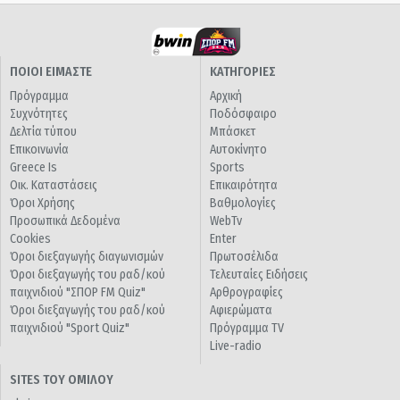
ΠΟΙΟΙ ΕΙΜΑΣΤΕ
ΚΑΤΗΓΟΡΙΕΣ
Πρόγραμμα
Αρχική
Συχνότητες
Ποδόσφαιρο
Δελτία τύπου
Μπάσκετ
Επικοινωνία
Αυτοκίνητο
Greece Is
Sports
Οικ. Καταστάσεις
Επικαιρότητα
Όροι Χρήσης
Βαθμολογίες
Προσωπικά Δεδομένα
WebTv
Cookies
Enter
Όροι διεξαγωγής διαγωνισμών
Πρωτοσέλιδα
Όροι διεξαγωγής του ραδ/κού
Τελευταίες Ειδήσεις
παιχνιδιού "ΣΠΟΡ FM Quiz"
Αρθρογραφίες
Όροι διεξαγωγής του ραδ/κού
Αφιερώματα
παιχνιδιού "Sport Quiz"
Πρόγραμμα TV
Live-radio
SITES ΤΟΥ ΟΜΙΛΟΥ