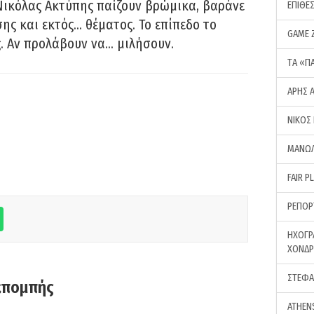
Νικόλας Ακτύπης παίζουν βρώμικα, βαράνε
ΕΠΙΘΕ
ης και εκτός… θέματος. Το επίπεδο το
GAME 
ς. Αν προλάβουν να… μιλήσουν.
ΤA «Π
ΑΡΗΣ 
ΝΙΚΟΣ
ΜΑΝΩΛ
FAIR P
ΡΕΠΟΡ
ΗΧΟΓΡ
ΧΟΝΔ
ΣΤΕΦΑ
κπομπής
ATHEN