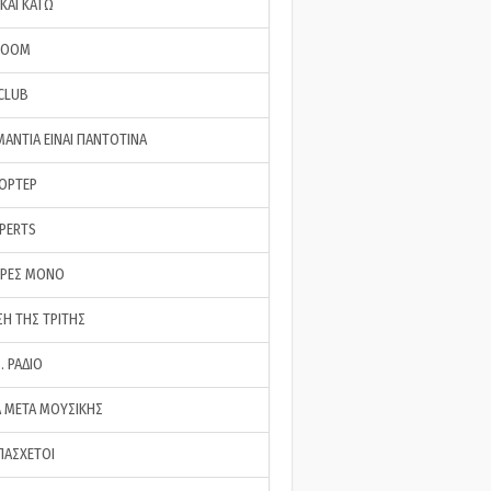
ΚΑΙ ΚΑΤΩ
ROOM
 CLUB
ΜΑΝΤΙΑ ΕΙΝΑΙ ΠΑΝΤΟΤΙΝΑ
ΠΟΡΤΕΡ
XPERTS
ΕΡΕΣ ΜΟΝΟ
ΣΗ ΤΗΣ ΤΡΙΤΗΣ
… ΡΑΔΙΟ
 ΜΕΤΑ ΜΟΥΣΙΚΗΣ
ΠΑΣΧΕΤΟΙ