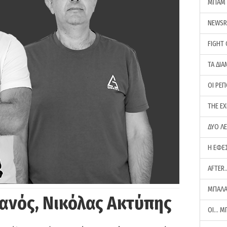
ΜΠΑΜ 
NEWS
FIGHT
ΤΑ ΔΙΑ
ΟΙ ΡΕ
THE E
ΔΥΟ Λ
Η ΕΦΕ
AFTER
ΜΠΑΛΑ
ανός, Νικόλας Ακτύπης
ΟΙ… Μ