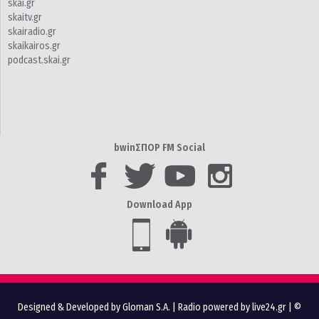
skai.gr
skaitv.gr
skairadio.gr
skaikairos.gr
podcast.skai.gr
bwinΣΠΟΡ FM Social
Download App
Designed & Developed by Gloman S.A.
|
Radio powered by live24.gr
| ©