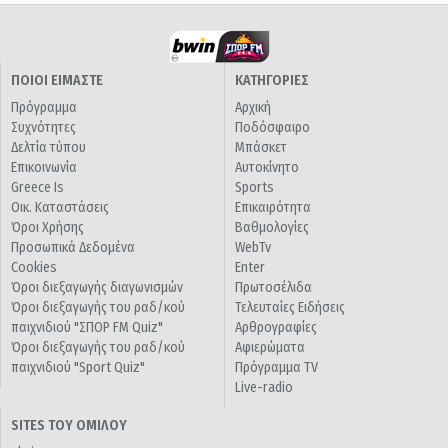
ΠΟΙΟΙ ΕΙΜΑΣΤΕ
ΚΑΤΗΓΟΡΙΕΣ
Πρόγραμμα
Αρχική
Συχνότητες
Ποδόσφαιρο
Δελτία τύπου
Μπάσκετ
Επικοινωνία
Αυτοκίνητο
Greece Is
Sports
Οικ. Καταστάσεις
Επικαιρότητα
Όροι Χρήσης
Βαθμολογίες
Προσωπικά Δεδομένα
WebTv
Cookies
Enter
Όροι διεξαγωγής διαγωνισμών
Πρωτοσέλιδα
Όροι διεξαγωγής του ραδ/κού
Τελευταίες Ειδήσεις
παιχνιδιού "ΣΠΟΡ FM Quiz"
Αρθρογραφίες
Όροι διεξαγωγής του ραδ/κού
Αφιερώματα
παιχνιδιού "Sport Quiz"
Πρόγραμμα TV
Live-radio
SITES ΤΟΥ ΟΜΙΛΟΥ