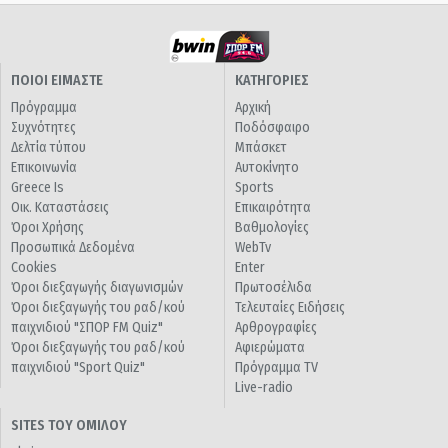
ΠΟΙΟΙ ΕΙΜΑΣΤΕ
ΚΑΤΗΓΟΡΙΕΣ
Πρόγραμμα
Αρχική
Συχνότητες
Ποδόσφαιρο
Δελτία τύπου
Μπάσκετ
Επικοινωνία
Αυτοκίνητο
Greece Is
Sports
Οικ. Καταστάσεις
Επικαιρότητα
Όροι Χρήσης
Βαθμολογίες
Προσωπικά Δεδομένα
WebTv
Cookies
Enter
Όροι διεξαγωγής διαγωνισμών
Πρωτοσέλιδα
Όροι διεξαγωγής του ραδ/κού
Τελευταίες Ειδήσεις
παιχνιδιού "ΣΠΟΡ FM Quiz"
Αρθρογραφίες
Όροι διεξαγωγής του ραδ/κού
Αφιερώματα
παιχνιδιού "Sport Quiz"
Πρόγραμμα TV
Live-radio
SITES ΤΟΥ ΟΜΙΛΟΥ