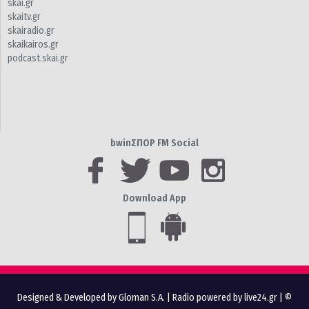
skai.gr
skaitv.gr
skairadio.gr
skaikairos.gr
podcast.skai.gr
bwinΣΠΟΡ FM Social
Download App
Designed & Developed by Gloman S.A.
|
Radio powered by live24.gr
| ©