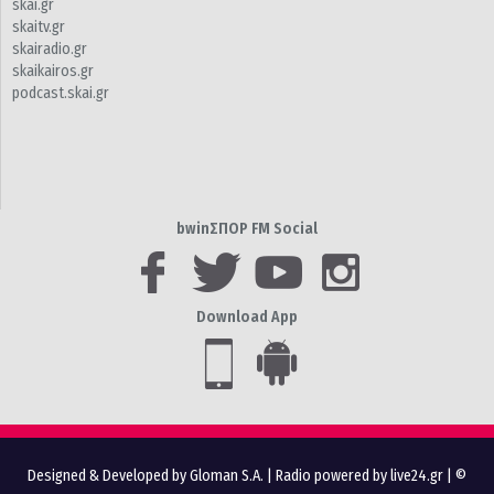
skai.gr
skaitv.gr
skairadio.gr
skaikairos.gr
podcast.skai.gr
bwinΣΠΟΡ FM Social
Download App
Designed & Developed by Gloman S.A.
|
Radio powered by live24.gr
| ©