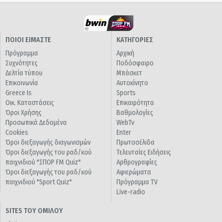
ΠΟΙΟΙ ΕΙΜΑΣΤΕ
ΚΑΤΗΓΟΡΙΕΣ
Πρόγραμμα
Αρχική
Συχνότητες
Ποδόσφαιρο
Δελτία τύπου
Μπάσκετ
Επικοινωνία
Αυτοκίνητο
Greece Is
Sports
Οικ. Καταστάσεις
Επικαιρότητα
Όροι Χρήσης
Βαθμολογίες
Προσωπικά Δεδομένα
WebTv
Cookies
Enter
Όροι διεξαγωγής διαγωνισμών
Πρωτοσέλιδα
Όροι διεξαγωγής του ραδ/κού
Τελευταίες Ειδήσεις
παιχνιδιού "ΣΠΟΡ FM Quiz"
Αρθρογραφίες
Όροι διεξαγωγής του ραδ/κού
Αφιερώματα
παιχνιδιού "Sport Quiz"
Πρόγραμμα TV
Live-radio
SITES ΤΟΥ ΟΜΙΛΟΥ