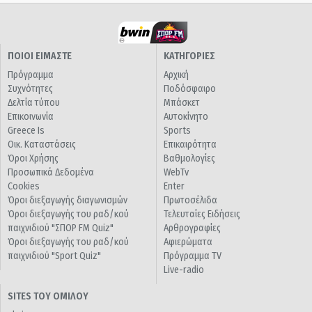
ΠΟΙΟΙ ΕΙΜΑΣΤΕ
ΚΑΤΗΓΟΡΙΕΣ
Πρόγραμμα
Αρχική
Συχνότητες
Ποδόσφαιρο
Δελτία τύπου
Μπάσκετ
Επικοινωνία
Αυτοκίνητο
Greece Is
Sports
Οικ. Καταστάσεις
Επικαιρότητα
Όροι Χρήσης
Βαθμολογίες
Προσωπικά Δεδομένα
WebTv
Cookies
Enter
Όροι διεξαγωγής διαγωνισμών
Πρωτοσέλιδα
Όροι διεξαγωγής του ραδ/κού
Τελευταίες Ειδήσεις
παιχνιδιού "ΣΠΟΡ FM Quiz"
Αρθρογραφίες
Όροι διεξαγωγής του ραδ/κού
Αφιερώματα
παιχνιδιού "Sport Quiz"
Πρόγραμμα TV
Live-radio
SITES ΤΟΥ ΟΜΙΛΟΥ