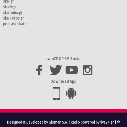
skai.gr
skaitv.gr
skairadio.gr
skaikairos.gr
podcast.skai.gr
bwinΣΠΟΡ FM Social
Download App
Designed & Developed by Gloman S.A.
|
Radio powered by live24.gr
| ©